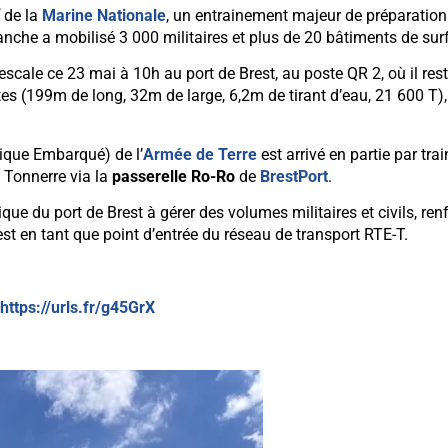
de la
Marine Nationale
, un entrainement majeur de préparation 
anche a mobilisé 3 000 militaires et plus de 20 bâtiments de sur
 escale ce 23 mai à 10h au port de Brest, au poste QR 2, où il re
(199m de long, 32m de large, 6,2m de tirant d’eau, 21 600 T), i
ique Embarqué) de l’
Armée de Terre
est arrivé en partie par tra
Tonnerre via la
passerelle Ro-Ro
de
BrestPort
.
tique du port de Brest à gérer des volumes militaires et civils, re
est en tant que point d’entrée du réseau de transport RTE-T.
https://urls.fr/g45GrX